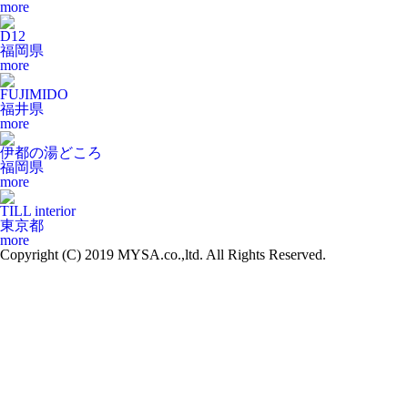
more
D12
福岡県
more
FUJIMIDO
福井県
more
伊都の湯どころ
福岡県
more
TILL interior
東京都
more
Copyright (C) 2019 MYSA.co.,ltd. All Rights Reserved.