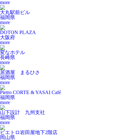
more
大丸駅前ビル
福岡県
more
DOTON PLAZA
大阪府
more
変なホテル
長崎県
more
居酒屋 まるひさ
福岡県
more
Pietro CORTE & YASAI Café
福岡県
more
山下設計 九州支社
福岡県
more
ピエトロ岩田屋地下2階店
岡山県