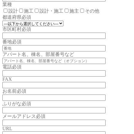
業種
設計
施工
設計・施工
施主
その他
都道府県
必須
市区町村
必須
番地
必須
アパート名、棟名、部屋番号など
電話
必須
FAX
お名前
必須
ふりがな
必須
メールアドレス
必須
URL